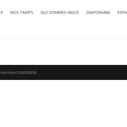
CE
NOS TARIFS
QUI SOMMES-NOUS
DIAPORAMA
ESP
Création DIGISENSE