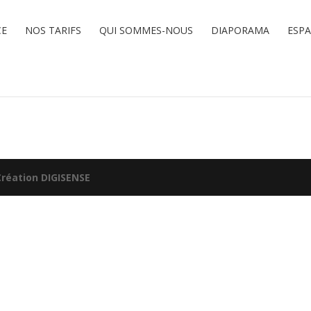
CE
NOS TARIFS
QUI SOMMES-NOUS
DIAPORAMA
ESP
Création DIGISENSE